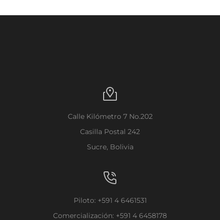
Calle Kilómetro 7 No.202
Casilla Postal 242
Sucre, Bolivia
Piloto: +591 4 6461531
Comercialización: +591 4 6458178