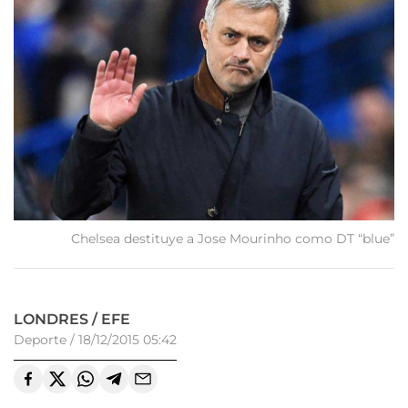
Chelsea destituye a Jose Mourinho como DT “blue”
LONDRES / EFE
Deporte
/
18/12/2015 05:42