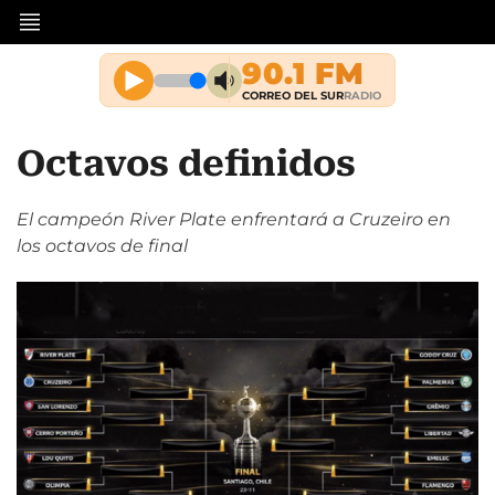
Octavos definidos
El campeón River Plate enfrentará a Cruzeiro en
los octavos de final