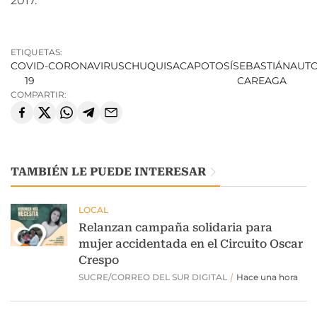
2017.
ETIQUETAS:
COVID-
CORONAVIRUS
CHUQUISACA
POTOSÍ
SEBASTIÁN
AUT
19
CAREAGA
COMPARTIR:
TAMBIÉN LE PUEDE INTERESAR