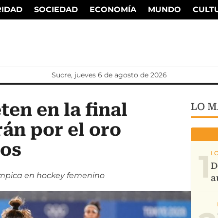
RIDAD
SOCIEDAD
ECONOMÍA
MUNDO
CULT
Sucre, jueves 6 de agosto de 2026
en en la final
LO M
án por el oro
jos
1
ímpica en hockey femenino