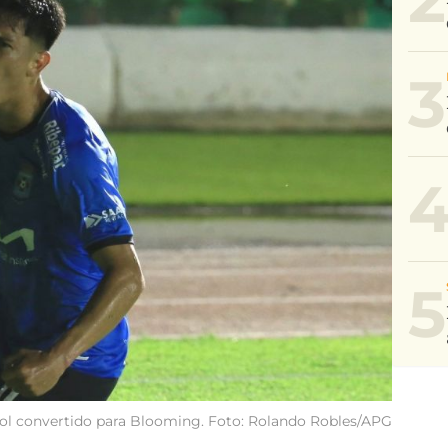
3
5
ol convertido para Blooming. Foto: Rolando Robles/APG