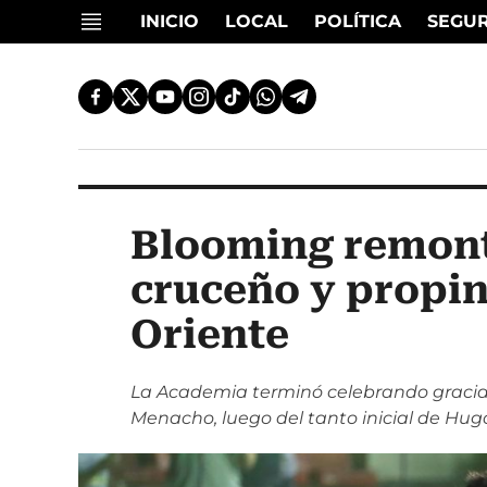
INICIO
LOCAL
POLÍTICA
SEGU
Blooming remonta
cruceño y propin
Oriente
La Academia terminó celebrando gracias
Menacho, luego del tanto inicial de Hug