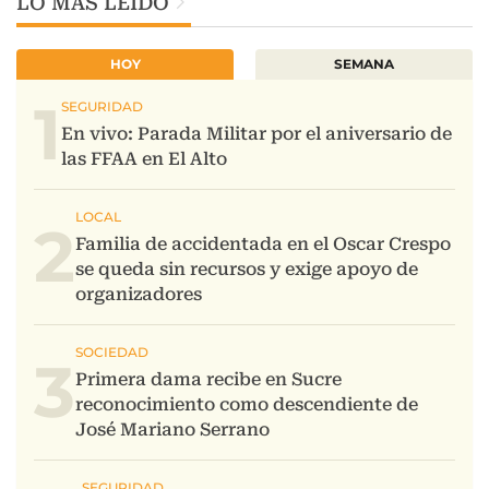
LO MÁS LEIDO
HOY
SEMANA
1
2
3