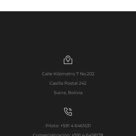
Calle Kilómetro 7 No.202
Casilla Postal 242
Sucre, Bolivia
Piloto: +591 4 6461531
Comercialización: +591 4 6458178