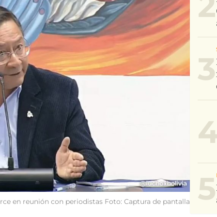
2
3
5
rce en reunión con periodistas Foto: Captura de pantalla