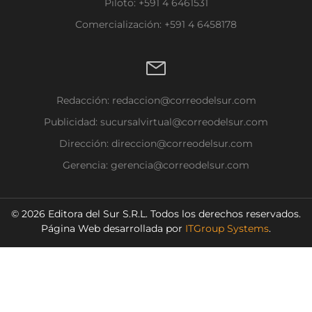
Piloto: +591 4 6461531
Comercialización: +591 4 6458178
Redacción:
redaccion@correodelsur.com
Publicidad:
sucursalvirtual@correodelsur.com
Dirección:
direccion@correodelsur.com
Gerencia:
gerencia@correodelsur.com
© 2026 Editora del Sur S.R.L. Todos los derechos reservados.
Página Web desarrollada por
ITGroup Systems
.