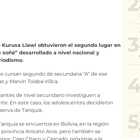
2
3
o Kurusa Llawi obtuvieron el segundo lugar en
 soñé” desarrollado a nivel nacional y
riodismo.
ue cursan segundo de secundaria “A” de ese
 y Marvin Tolaba Villca.
iantes de nivel secundario investiguen a
te. En este caso, los adolescentes decidieron
eserva de Tariquía.
5
ariquía se encuentra en Bolivia, en la región
a provincia Aniceto Arce, pero también se
nnor, Gran Chaco y Cercado, próximas a la