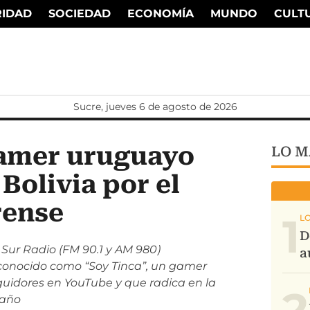
RIDAD
SOCIEDAD
ECONOMÍA
MUNDO
CULT
Sucre, jueves 6 de agosto de 2026
gamer uruguayo
LO M
 Bolivia por el
rense
1
 Sur Radio (FM 90.1 y AM 980)
conocido como “Soy Tinca”, un gamer
guidores en YouTube y que radica en la
2
 año