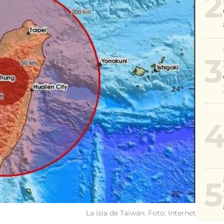
2
3
5
La isla de Taiwán. Foto: Internet