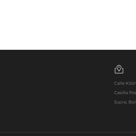
Calle Kil
Casilla Po
Sucre, Bol