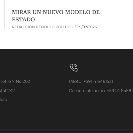
ómetro 7 No.202
Piloto: +591 4 6461531
stal 242
Comercialización: +591 4 6458
ivia