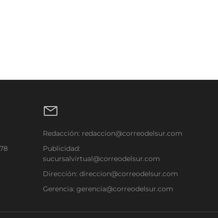
Redacción:
redaccion@correodelsur.com
178
Publicidad:
sucursalvirtual@correodelsur.com
Dirección:
direccion@correodelsur.com
Gerencia:
gerencia@correodelsur.com