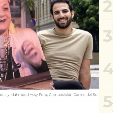
2
3
5
aona y Mahmoud Assy Foto: Composición Correo del Sur