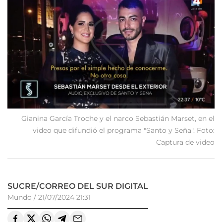
Gianina García Troche y el narco Sebastián Marset, en el
video que difundió el programa "Santo y Seña". Foto:
Captura de video
SUCRE/CORREO DEL SUR DIGITAL
Mundo
/
21/07/2024 21:31