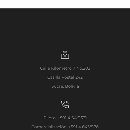
Calle Kilómetro 7 No.202
Casilla Postal 242
Sucre, Bolivia
Piloto: +591 4 6461531
Comercialización: +591 4 6458178