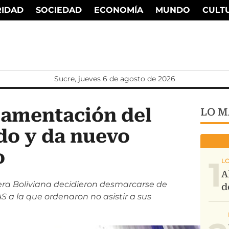
RIDAD
SOCIEDAD
ECONOMÍA
MUNDO
CULT
Sucre, jueves 6 de agosto de 2026
lamentación del
LO M
do y da nuevo
o
1
rera Boliviana decidieron desmarcarse de
S a la que ordenaron no asistir a sus