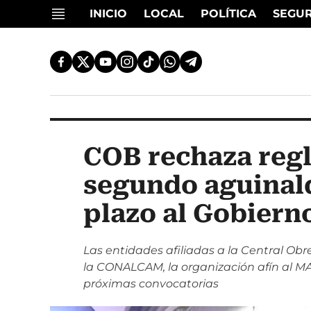
INICIO
LOCAL
POLÍTICA
SEGU
COB rechaza reg
segundo aguinal
plazo al Gobiern
Las entidades afiliadas a la Central Ob
la CONALCAM, la organización afín al MA
próximas convocatorias