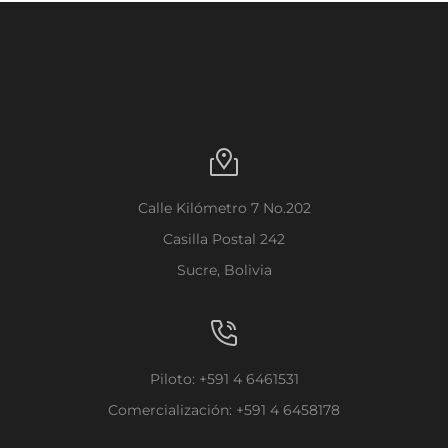
Calle Kilómetro 7 No.202
Casilla Postal 242
Sucre, Bolivia
Piloto: +591 4 6461531
Comercialización: +591 4 6458178