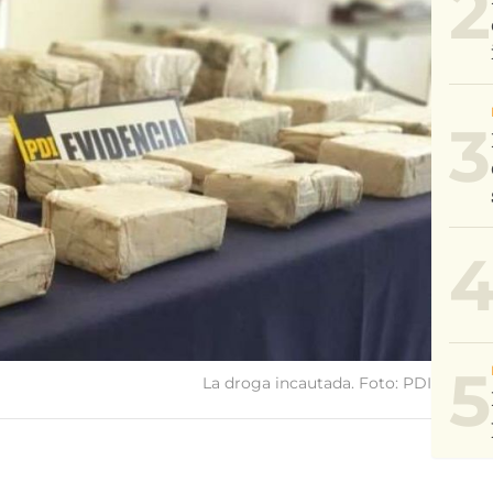
2
3
5
La droga incautada. Foto: PDI