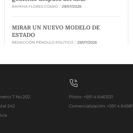
ómetro 7 No.202
Piloto: +591 4 6461531
stal 242
Comercialización: +591 4 6458
ivia