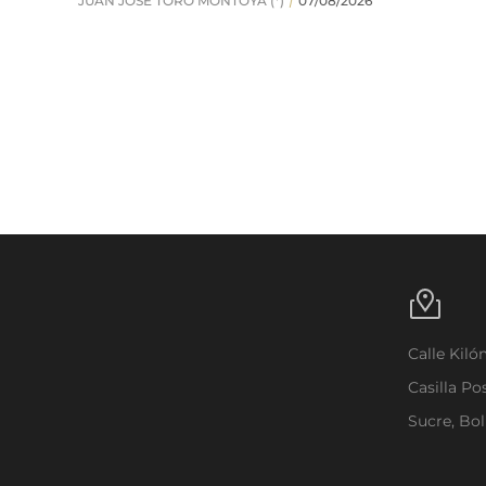
Calle Kil
Casilla Po
Sucre, Bol