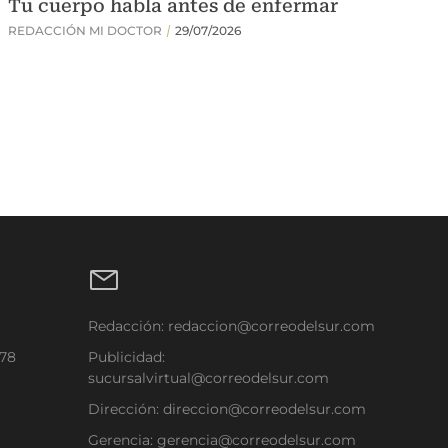
Redacción:
redaccion@correodelsur.com
178
Publicidad:
sucursalvirtual@correodelsur.com
Dirección:
direccion@correodelsur.com
Gerencia:
gerencia@correodelsur.com