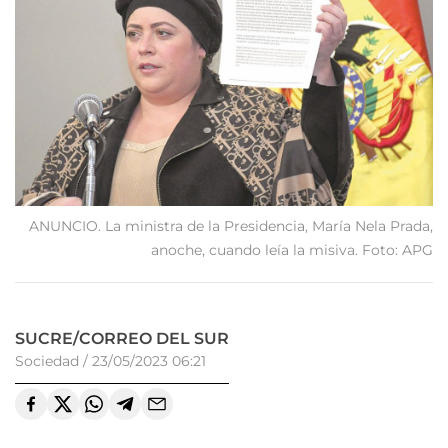
ANUNCIO. La ministra de la Presidencia, María Nela Prada,
anoche, cuando leía la misiva. Foto: APG
SUCRE/CORREO DEL SUR
Sociedad
/
23/05/2023 06:21