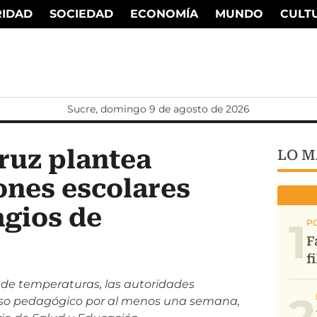
RIDAD
SOCIEDAD
ECONOMÍA
MUNDO
CULT
Sucre, domingo 9 de agosto de 2026
ruz plantea
LO M
ones escolares
agios de
1
 de temperaturas, las autoridades
2
anso pedagógico por al menos una semana,