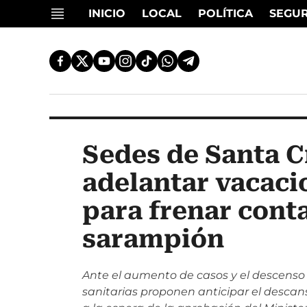
INICIO
LOCAL
POLÍTICA
SEGU
Sedes de Santa C
adelantar vacaci
para frenar cont
sarampión
Ante el aumento de casos y el descenso
sanitarias proponen anticipar el desc