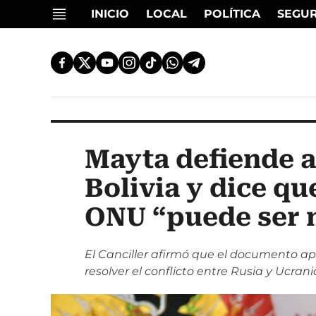
INICIO
LOCAL
POLÍTICA
SEGU
Mayta defiende 
Bolivia y dice qu
ONU “puede ser m
El Canciller afirmó que el documento 
resolver el conflicto entre Rusia y Ucrani