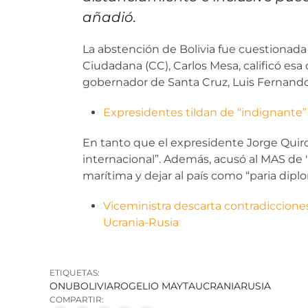
añadió.
La abstención de Bolivia fue cuestionada
Ciudadana (CC), Carlos Mesa, calificó esa
gobernador de Santa Cruz, Luis Fernand
Expresidentes tildan de “indignante” 
En tanto que el expresidente Jorge Quirog
internacional”. Además, acusó al MAS de "v
marítima y dejar al país como “paria dipl
Viceministra descarta contradiccione
Ucrania-Rusia
ETIQUETAS:
ONU
BOLIVIA
ROGELIO MAYTA
UCRANIA
RUSIA
COMPARTIR: